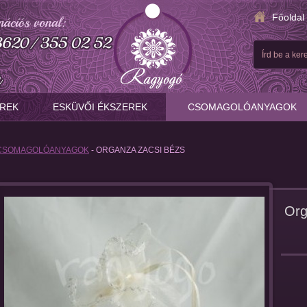
Főoldal
Írd be a ke
EREK
ESKÜVŐI ÉKSZEREK
CSOMAGOLÓANYAGOK
CSOMAGOLÓANYAGOK
- ORGANZA ZACSI BÉZS
Org