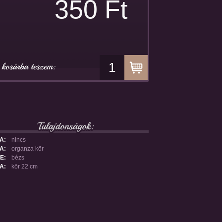
350 Ft
A:
nincs
A:
organza kör
E:
bézs
A:
kör 22 cm