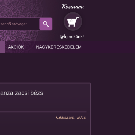
0
resendő szöveget
@Írj nekünk!
AKCIÓK
NAGYKERESKEDELEM
anza zacsi bézs
Cikkszám: 20cs