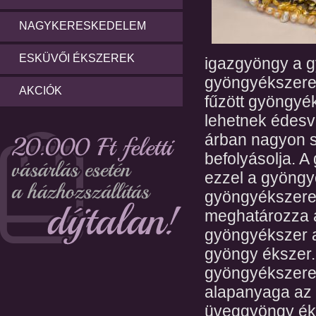
NAGYKERESKEDELEM
ESKÜVŐI ÉKSZEREK
igazgyöngy a g
gyöngyékszerek
AKCIÓK
fűzött gyöngyé
lehetnek édesv
árban nagyon s
befolyásolja. 
ezzel a gyöngy
gyöngyékszere
meghatározza a
gyöngyékszer 
gyöngy ékszer.
gyöngyékszere
alapanyaga az 
üveggyöngy ék