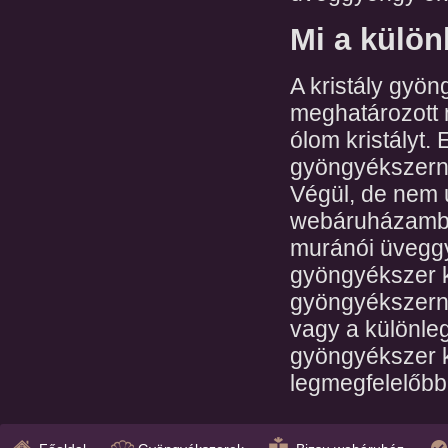
Mi a külön
A kristály gyö
meghatározott 
ólom kristályt. 
gyöngyékszern
Végül, de nem 
webáruházamba
muránói üveggy
gyöngyékszer k
gyöngyékszern
vagy a különle
gyöngyékszer k
legmegfelelőbb