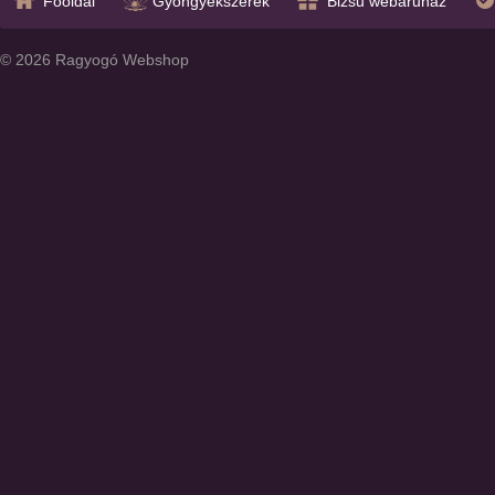
Főoldal
Gyöngyékszerek
Bizsu webáruház
© 2026 Ragyogó Webshop