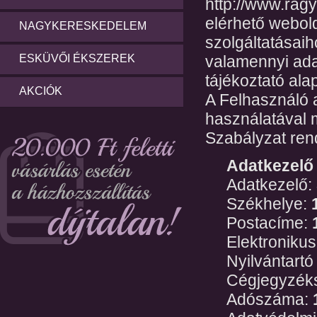
http://www.rag
elérhető webold
NAGYKERESKEDELEM
szolgáltatásai
ESKÜVŐI ÉKSZEREK
valamennyi ada
tájékoztató alap
AKCIÓK
A Felhasználó 
használatával 
Szabályzat ren
Adatkezelő 
Adatkezelő:
Székhelye:
Postacíme:
Elektronikus
Nyilvántartó
Cégjegyzék
Adószáma: