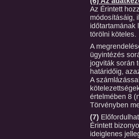
(6) Az adatkez
Az Érintett hoz
módosításáig, i
időtartamának l
törölni köteles.
A megrendelése
ügyintézés sorá
jogviták során 
határidőig, azaz
A számlázással
kötelezettségek
értelmében 8 (n
Törvényben megh
(7)
Előfordulhat
Érintett bizony
ideiglenes jel