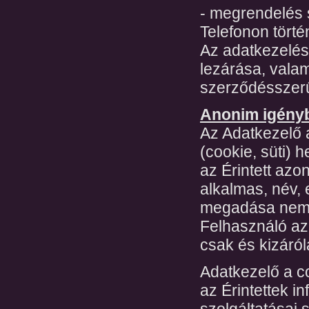
- megrendelés
Telefonon törté
Az adatkezelés 
lezárása, valami
szerződésszerű 
Anonim igényb
Az Adatkezelő 
(cookie, süti)
az Érintett azo
alkalmas, név,
megadása nem 
Felhasználó az
csak és kizáról
Adatkezelő a c
az Érintettek i
szolgáltatásai 