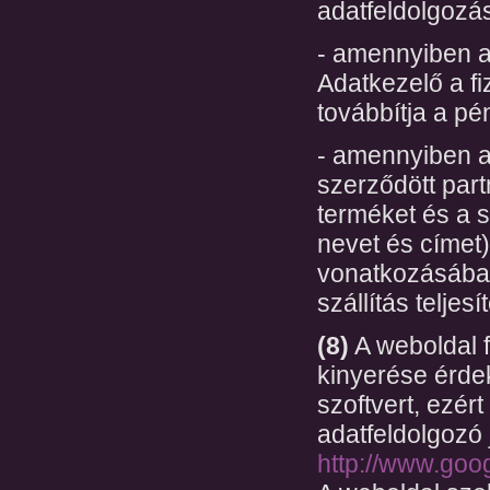
adatfeldolgozás
- amennyiben a 
Adatkezelő a f
továbbítja a pé
- amennyiben a
szerződött part
terméket és a s
nevet és címet).
vonatkozásában
szállítás telje
(8)
A weboldal f
kinyerése érde
szoftvert, ezér
adatfeldolgozó 
http://www.goog