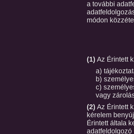
a további adatf
adatfeldolgozá
módon közzéte
(1)
Az Érintett 
a) tájékozta
b) személyes
c) személyes
vagy zárolás
(2)
Az Érintett 
kérelem benyújt
Érintett általa 
adatfeldolgozó 