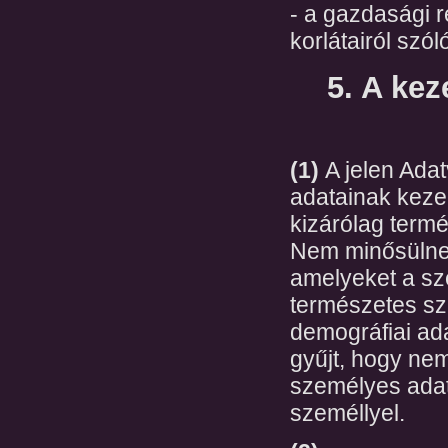
- a gazdasági r
korlátairól szól
5. A kez
(1)
A jelen Ada
adatainak kezel
kizárólag term
Nem minősülne
amelyeket a sz
természetes sz
demográfiai ad
gyűjt, hogy ne
személyes adata
személlyel.