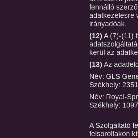
fennálló szerző
adatkezelésre 
irányadóak.
(12)
A (7)-(11)
adatszolgáltatá
kerül az adatke
(13)
Az adatfeld
Név: GLS Gener
Székhely: 2351
Név: Royal-Spri
Székhely: 1097
A Szolgáltató f
felsoroltakon k