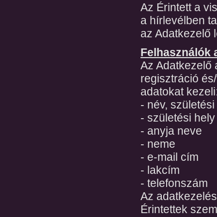
Az Érintett a v
a hírlevélben ta
az Adatkezelő l
Felhasználók a
Az Adatkezelő 
regisztráció é
adatokat kezeli
- név, születési
- születési hely
- anyja neve
- neme
- e-mail cím
- lakcím
- telefonszám
Az adatkezelés 
Érintettek szem