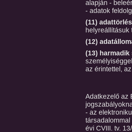
alapján - beleé
- adatok feldol
(11) adattörlé
helyreállításuk
(12) adatállom
(13) harmadik
személyiséggel
az érintettel, 
Adatkezelő az 
jogszabályoknak
- az elektronik
társadalommal 
évi CVIII. tv. 13