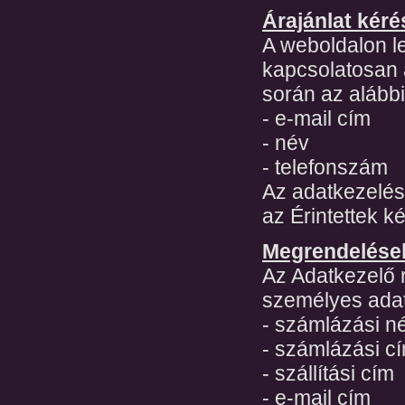
Árajánlat kéré
A weboldalon le
kapcsolatosan á
során az aláb
- e-mail cím
- név
- telefonszám
Az adatkezelés 
az Érintettek k
Megrendelések
Az Adatkezelő 
személyes adat
- számlázási n
- számlázási c
- szállítási cím
- e-mail cím