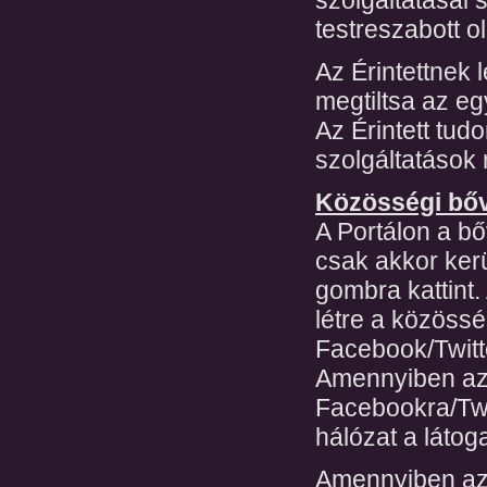
testreszabott o
Az Érintettnek 
megtiltsa az eg
Az Érintett tud
szolgáltatások
Közösségi bőv
A Portálon a b
csak akkor kerü
gombra kattint.
létre a közössé
Facebook/Twitt
Amennyiben az 
Facebookra/Twit
hálózat a látoga
Amennyiben az 