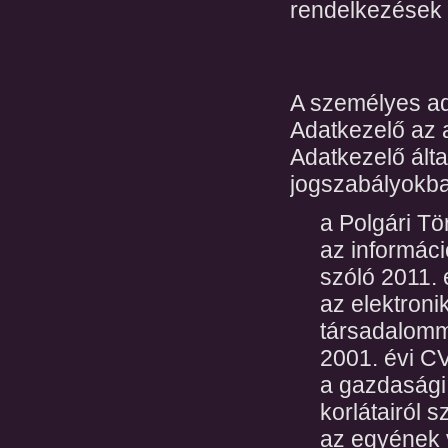
rendelkezések 
A személyes ad
Adatkezelő az 
Adatkezelő álta
jogszabályokba
a Polgári Tö
az informáci
szóló 2011. é
az elektroni
társadalomm
2001. évi CVII
a gazdasági 
korlátairól sz
az egyének 