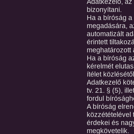
Adatkezelő, az
bizonyítani.
Ha a bíróság a 
megadására, az 
automatizált a
érintett tiltako
meghatározott a
Ha a bíróság a
kérelmét elutas
ítélet közlésétő
Adatkezelő köte
tv. 21. § (5), 
fordul bíróságh
A bíróság elren
közzétételével 
érdekei és nagy
megkövetelik.