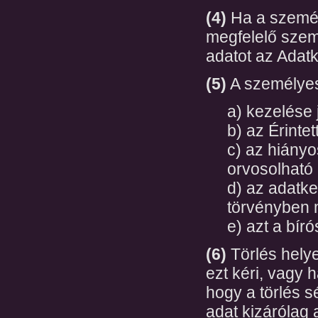
(4)
Ha a személ
megfelelő szem
adatot az Adatk
(5)
A személyes 
a) kezelése 
b) az Érintet
c) az hiányo
orvosolható -
d) az adatke
törvényben m
e) azt a bír
(6)
Törlés helye
ezt kéri, vagy 
hogy a törlés s
adat kizárólag 