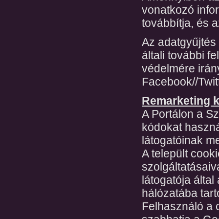
vonatkozó info
továbbítja, és a
Az adatgyűjtés 
általi további 
védelmére irány
Facebook//Twitt
Remarketing 
A Portálon a S
kódokat használ
látogatóinak 
A települt cook
szolgáltatásaiv
látogatója álta
hálózatába tart
Felhasználó a c