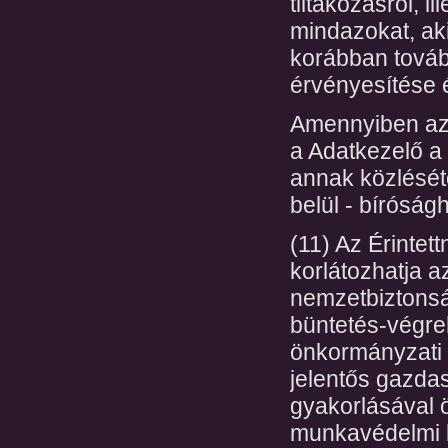
tiltakozásról, i
mindazokat, aki
korábban tovább
érvényesítése 
Amennyiben az É
a Adatkezelő a 
annak közlésétő
belül - bíróság
(11) Az Érintet
korlátozhatja a
nemzetbiztons
büntetés-végre
önkormányzati 
jelentős gazda
gyakorlásával 
munkavédelmi k