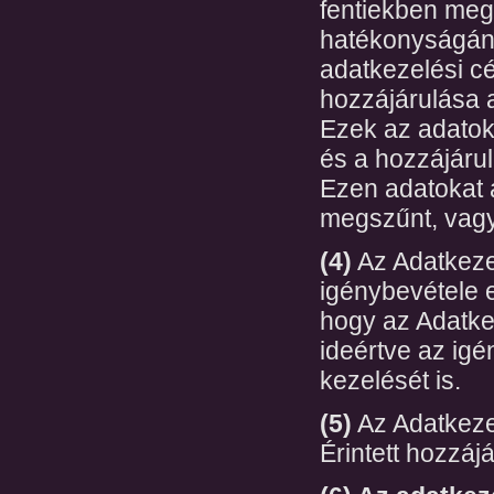
fentiekben megh
hatékonyságána
adatkezelési cé
hozzájárulása a
Ezek az adatok
és a hozzájáru
Ezen adatokat a
megszűnt, vagy 
(4)
Az Adatkezel
igénybevétele 
hogy az Adatkez
ideértve az ig
kezelését is.
(5)
Az Adatkezel
Érintett hozzáj