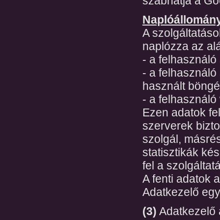
szabhatja a Goo
Naplóállományo
A szolgáltatás
naplózza az alá
- a felhasznál
- a felhasználó
használt böngé
- a felhasználó
Ezen adatok fel
szerverek bizt
szolgál, másrés
statisztikák ké
fel a szolgált
A fenti adatok
Adatkezelő egy
(3)
Adatkezelő a