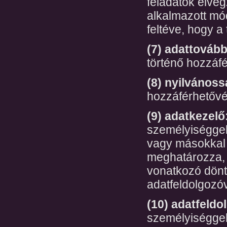
feladatok elvé
alkalmazott mód
feltéve, hogy a
(7) adattovább
történő hozzáfé
(8) nyilvánoss
hozzáférhetővé 
(9) adatkezelő
személyiséggel
vagy másokkal 
meghatározza, 
vonatkozó dönt
adatfeldolgozóv
(10) adatfeldo
személyiséggel