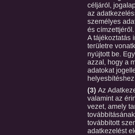
céljáról, jogala
az adatkezeléss
személyes adat
és címzettjéről.
A tájékoztatás 
területre vona
nyújtott be. Eg
azzal, hogy a má
adatokat jogell
helyesbítéshez 
(3)
Az Adatkeze
valamint az érin
vezet, amely ta
továbbításának 
továbbított sz
adatkezelést e