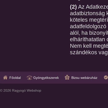
(2)
Az Adatkezel
adatbiztonság 
köteles megtérí
adatfeldolgozó 
alól, ha bizony
elháríthatatlan 
Nem kell megtér
szándékos vagy
Főoldal
Gyöngyékszerek
Bizsu webáruház
© 2026 Ragyogó Webshop