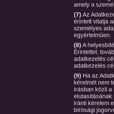
amely a személy
(7)
Az Adatkeze
érintett vitatj
személyes adat
egyértelműen.
(8)
A helyesbítés
Érintettet, tov
adatkezelés cél
adatkezelés célj
(9)
Ha az Adatke
kérelmét nem te
írásban közli a
elutasításának 
iránti kérelem 
bírósági jogorv