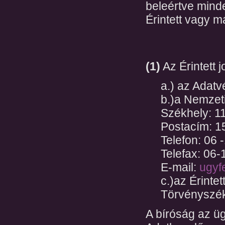
beleértve minde
Érintett vagy 
(1)
Az Érintett j
a.) az Adatv
b.)a Nemzet
Székhely: 11
Postacím: 15
Telefon: 06 
Telefax: 06
E-mail:
ugyf
c.)az Érintet
Törvényszék
A bíróság az üg