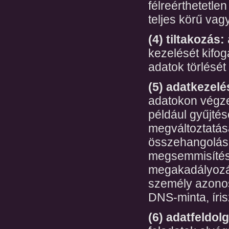
félreérthetetl
teljes körű vag
(4) tiltakozás:
kezelését kifog
adatok törlését 
(5) adatkezelé
adatokon végze
például gyűjtés
megváltoztatása
összehangolása
megsemmisítése
megakadályozás
személy azonosí
DNS-minta, íris
(6) adatfeldol