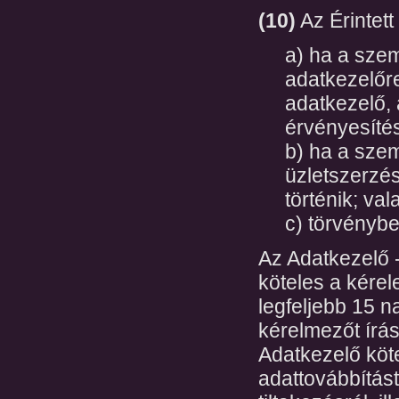
(10)
Az Érintett
a) ha a sze
adatkezelőre
adatkezelő,
érvényesíté
b) ha a sze
üzletszerzé
történik; val
c) törvényb
Az Adatkezelő -
köteles a kérel
legfeljebb 15 
kérelmezőt írás
Adatkezelő köte
adattovábbítást