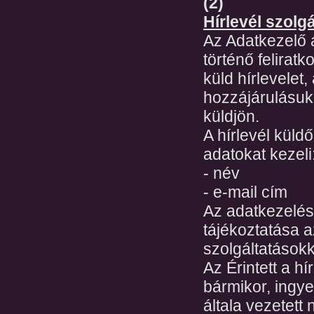
(2)
Hírlevél szolgá
Az Adatkezelő á
történő felirat
küld hírlevelet
hozzájárulásuka
küldjön.
A hírlevél küld
adatokat kezeli
- név
- e-mail cím
Az adatkezelés 
tájékoztatása az
szolgáltatásokk
Az Érintett a hí
bármikor, ingy
általa vezetett 