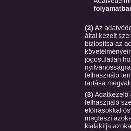
Adatvédelmi
folyamatba
(2)
Az adatvéde
által kezelt sz
biztosítsa az 
követelményein
jogosulatlan ho
nyilvánosságra
felhasználó te
tartása megval
(3)
Adatkezelő 
felhasználó sze
előírásokkal ö
megteszi azokat
kialakítja azok