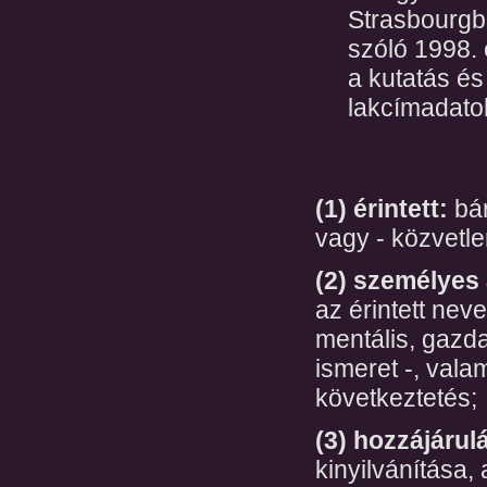
Strasbourgba
szóló 1998. 
a kutatás és
lakcímadatok
(1) érintett:
bár
vagy - közvetl
(2) személyes 
az érintett neve
mentális, gazda
ismeret -, vala
következtetés;
(3) hozzájárul
kinyilvánítása,