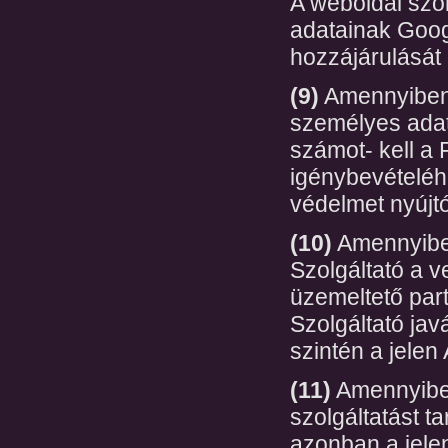
A weboldal szo
adatainak Goog
hozzájárulását
(9)
Amennyiben 
személyes adato
számot- kell a
igénybevételéh
védelmet nyújtó
(10)
Amennyiben
Szolgáltató a v
üzemeltető part
Szolgáltató jav
szintén a jele
(11)
Amennyiben
szolgáltatást t
azonban a jelen