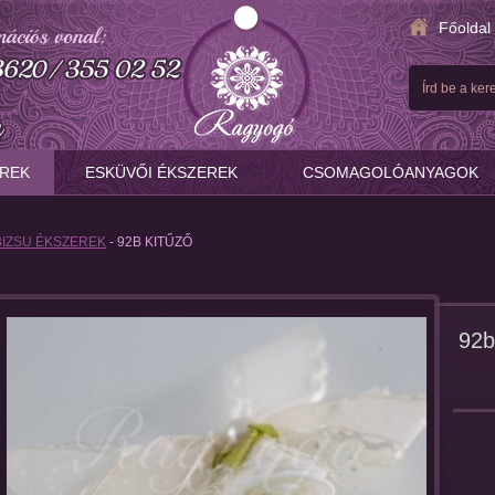
Főoldal
Írd be a ke
EREK
ESKÜVŐI ÉKSZEREK
CSOMAGOLÓANYAGOK
BIZSU ÉKSZEREK
- 92B KITŰZŐ
92b