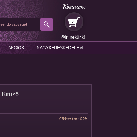
0
resendő szöveget
@Írj nekünk!
AKCIÓK
NAGYKERESKEDELEM
 Kitűző
Cikkszám: 92b