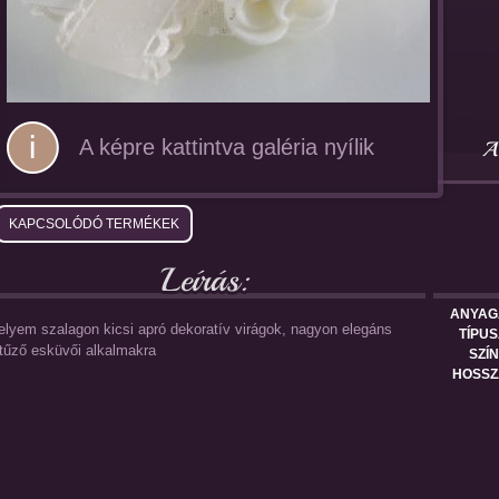
A képre kattintva galéria nyílik
KAPCSOLÓDÓ TERMÉKEK
ANYAG
elyem szalagon kicsi apró dekoratív virágok, nagyon elegáns
TÍPUS
itűző esküvői alkalmakra
SZÍN
HOSSZ