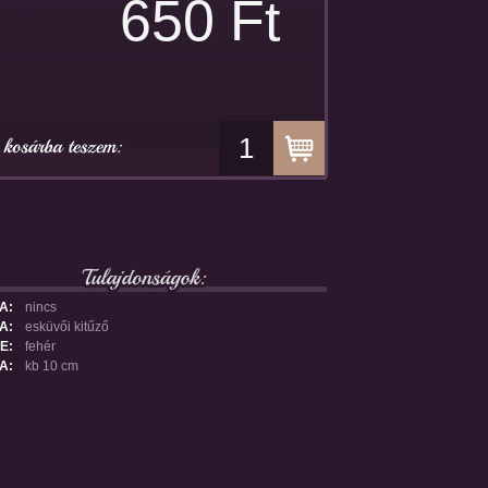
650 Ft
A:
nincs
A:
esküvői kitűző
E:
fehér
A:
kb 10 cm