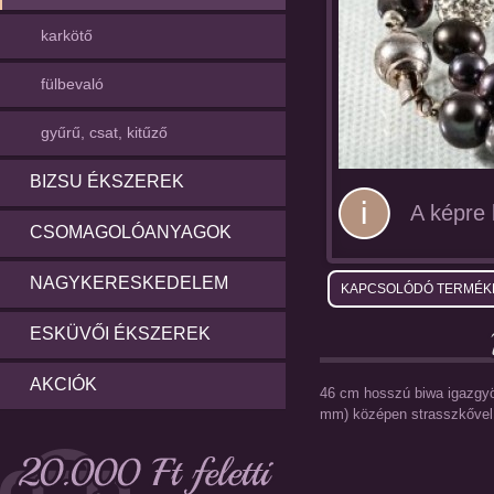
karkötő
fülbevaló
gyűrű, csat, kitűző
BIZSU ÉKSZEREK
A képre k
CSOMAGOLÓANYAGOK
NAGYKERESKEDELEM
KAPCSOLÓDÓ TERMÉK
ESKÜVŐI ÉKSZEREK
AKCIÓK
46 cm hosszú biwa igazgyö
mm) középen strasszkővel,