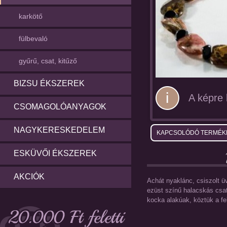
karkötő
fülbevaló
gyűrű, csat, kitűző
BIZSU ÉKSZEREK
A képre k
CSOMAGOLÓANYAGOK
NAGYKERESKEDELEM
KAPCSOLÓDÓ TERMÉK
ESKÜVŐI ÉKSZEREK
AKCIÓK
Achát nyaklánc, csiszolt 
ezüst színű halacskás csat
kocka alakúak, köztük a f