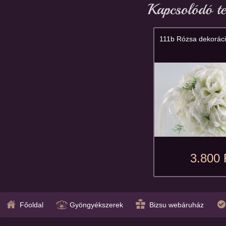
111b Rózsa dekorác
3.800 
Főoldal
Gyöngyékszerek
Bizsu webáruház